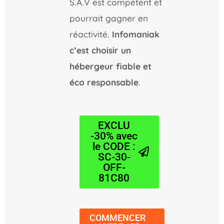
S.A.V est compétent et
pourrait gagner en
réactivité.
Infomaniak
c’est choisir un
hébergeur fiable et
éco responsable
.
EXCLU
-30% avec
le CODE :
SC-30-
OFF-
81C80
COMMENCER