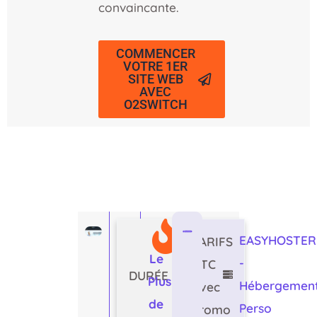
convaincante.
COMMENCER
VOTRE 1ER
SITE WEB
AVEC
O2SWITCH
EASYHOSTER
TARIFS
Le
-
TTC
DURÉE
Plus
Hébergemen
avec
de
Perso
Promo