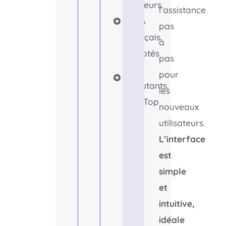
Serveurs
l’assistance
100%
pas
Français
à
Adaptés
pas
aux
pour
débutants.
les
SAV Top
nouveaux
utilisateurs.
L’interface
est
simple
et
intuitive,
idéale