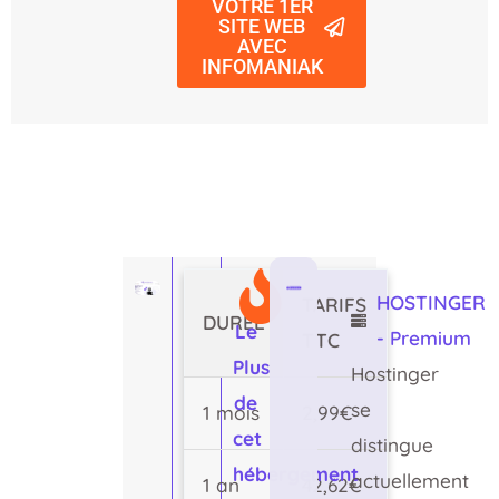
VOTRE 1ER
SITE WEB
AVEC
INFOMANIAK
HOSTINGER
TARIFS
DURÉE
Le
- Premium
TTC
Plus
Hostinger
de
se
1 mois
2,99€
cet
distingue
hébergement
actuellement
1 an
42,62€