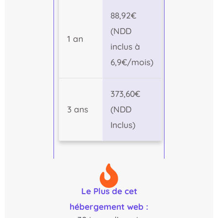
88,92€
(NDD
1 an
inclus à
6,9€/mois)
373,60€
3 ans
(NDD
Inclus)
Le Plus de cet
hébergement web :