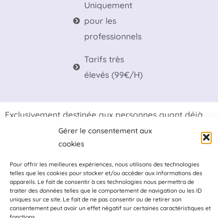
Uniquement
pour les
professionnels
Tarifs très
élevés (99€/H)
Exclusivement destinée aux personnes ayant déjà
une activité professionnelle, la formation Affiliation
Gérer le consentement aux
cookies
CPF d’Agence Media est, disons, premium ! Les
tarifs peuvent sembler excessifs néanmoins on ne
Pour offrir les meilleures expériences, nous utilisons des technologies
telles que les cookies pour stocker et/ou accéder aux informations des
peut douter de la qualité et des valeurs apportées
appareils. Le fait de consentir à ces technologies nous permettra de
traiter des données telles que le comportement de navigation ou les ID
par Gwendal Cosson.
uniques sur ce site. Le fait de ne pas consentir ou de retirer son
consentement peut avoir un effet négatif sur certaines caractéristiques et
fonctions.