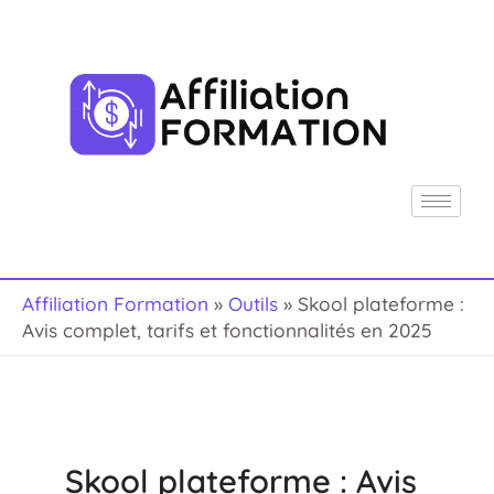
Aller
R
au
e
contenu
c
h
e
r
c
h
Affiliation Formation
»
Outils
»
Skool plateforme :
e
Avis complet, tarifs et fonctionnalités en 2025
r
Skool plateforme : Avis