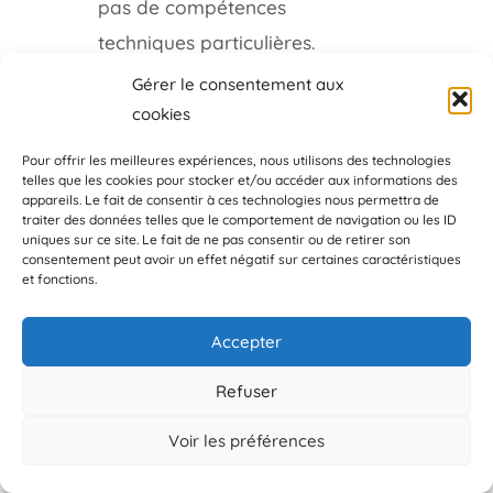
pas de compétences
techniques particulières.
Les formateurs y
Gérer le consentement aux
trouvent un allié pour
cookies
structurer leurs
Pour offrir les meilleures expériences, nous utilisons des technologies
programmes
telles que les cookies pour stocker et/ou accéder aux informations des
appareils. Le fait de consentir à ces technologies nous permettra de
pédagogiques
. Certains
traiter des données telles que le comportement de navigation ou les ID
uniques sur ce site. Le fait de ne pas consentir ou de retirer son
parviennent même à
consentement peut avoir un effet négatif sur certaines caractéristiques
et fonctions.
développer des
business pérennes
Accepter
grâce à cet écosystème
Refuser
complet. Notons enfin
que les tarifs varient
Voir les préférences
CRÉEZ UNE COMMUNAUTÉ AVEC SKOOL ➜
selon les options