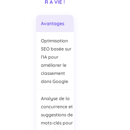
R À VIE !
Avantages
Inconvénients
Optimisation
Nécessite un
SEO basée sur
abonnement
l’IA pour
payant
améliorer le
classement
dans Google
Analyse de la
Courbe
concurrence et
d’apprentissage
suggestions de
initiale pour
mots-clés pour
maîtriser toutes