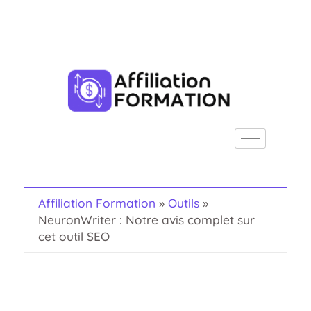
Aller
au
R
contenu
e
c
h
e
r
c
h
Affiliation Formation
»
Outils
»
NeuronWriter : Notre avis complet sur
e
cet outil SEO
r