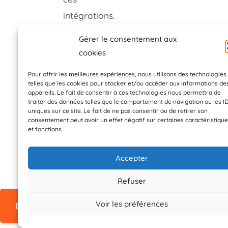
intégrations.
Les intégrations
Gérer le consentement aux
peuvent
cookies
simplifier votre
Pour offrir les meilleures expériences, nous utilisons des technologies
flux de travail
telles que les cookies pour stocker et/ou accéder aux informations de
appareils. Le fait de consentir à ces technologies nous permettra de
et vous faire
traiter des données telles que le comportement de navigation ou les I
uniques sur ce site. Le fait de ne pas consentir ou de retirer son
gagner du
consentement peut avoir un effet négatif sur certaines caractéristiqu
temps; elles
et fonctions.
vous
Accepter
permettent de
suivre les
Refuser
performances
Voir les préférences
OFFRE EXCLUSIVE : SE PROCURER NEURONW
de votre
contenu