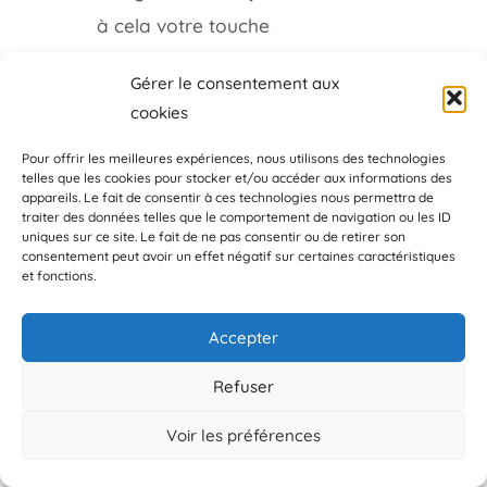
à cela votre touche
personnelle et vos
Gérer le consentement aux
propres contenus, c’est
cookies
un combo gagnant
Pour offrir les meilleures expériences, nous utilisons des technologies
pour les SERPS !
telles que les cookies pour stocker et/ou accéder aux informations des
appareils. Le fait de consentir à ces technologies nous permettra de
traiter des données telles que le comportement de navigation ou les ID
Les perspectives
uniques sur ce site. Le fait de ne pas consentir ou de retirer son
consentement peut avoir un effet négatif sur certaines caractéristiques
d’avenir pour
et fonctions.
TextBulker
Incorporation de
Accepter
nouvelles technologies
Refuser
Avec l’évolution
Voir les préférences
constante de la
technologie IA, des