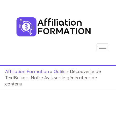
Aller
R
au
e
contenu
c
h
e
r
c
h
Affiliation Formation
»
Outils
»
Découverte de
e
TextBulker : Notre Avis sur le générateur de
r
contenu